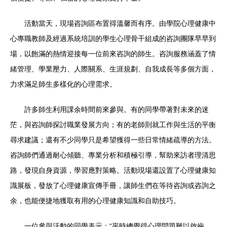
活動當天，現場咨詢區布置得溫馨而有序。由學院心理健康中
心專職教師及經過系統培訓的學生心理骨干組成的咨詢團隊早早到
場，以飽滿的熱情迎接每一位前來咨詢的師生。咨詢服務涵蓋了情
緒管理、學業壓力、人際關系、生涯規劃、自我成長等多個方面，
力求滿足師生多樣化的心理需求。
許多師生利用課余時間前來參與。有的同學帶著對未來的迷
茫，與咨詢師探討職業發展方向；有的老師則就工作與生活的平衡
尋求建議；還有不少同學只是希望獲得一些日常情緒疏導的方法。
咨詢師們通過耐心傾聽、專業分析和積極引導，幫助來訪者理清思
路，發現自身資源，學習應對策略。活動現場還設置了心理健康知
識展板，發放了心理健康宣傳手冊，讓師生們在等待咨詢或咨詢之
余，也能便捷地獲取有用的心理健康知識和自助技巧。
一位參與活動的同學表示：“平時總覺得心理問題難以啟齒，